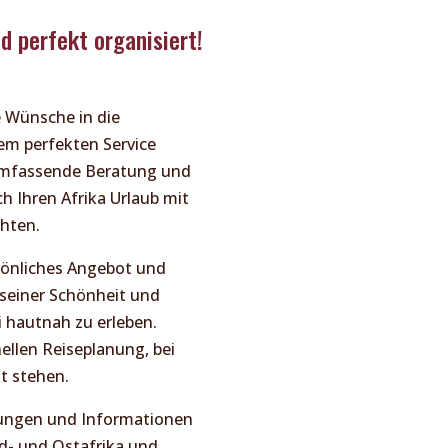
nd perfekt organisiert!
e Wünsche in die
em perfekten Service
 umfassende Beratung und
ch Ihren Afrika Urlaub mit
chten.
rsönliches Angebot und
l seiner Schönheit und
i hautnah zu erleben.
ellen Reiseplanung, bei
t stehen.
egungen und Informationen
üd- und Ostafrika und