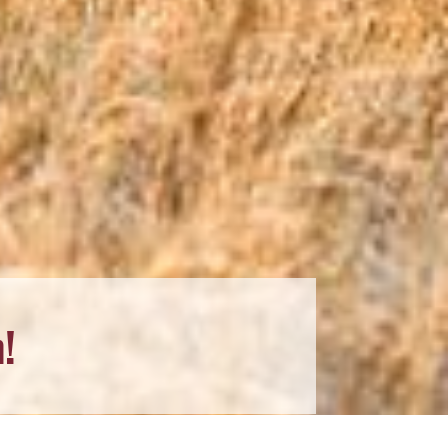
begegnen!
!