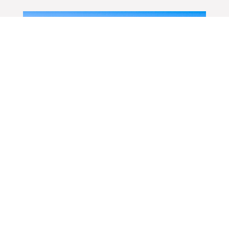
Tansania Deluxe
in der Kleingruppe
8 Tage ab/bis Arusha/Kilimanjaro
ab 2.455 € pro Person