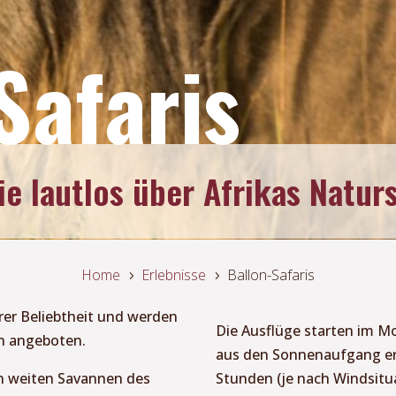
Safaris
e lautlos über Afrikas Natur
Home
Erlebnisse
Ballon-Safaris
5
5
rer Beliebtheit und werden
Die Ausflüge starten im M
en angeboten.
aus den Sonnenaufgang er
den weiten Savannen des
Stunden (je nach Windsitua