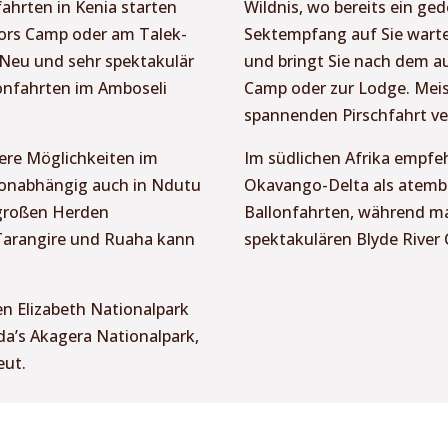
ahrten in Kenia starten
Wildnis, wo bereits ein ged
ors Camp oder am Talek-
Sektempfang auf Sie wartet
 Neu und sehr spektakulär
und bringt Sie nach dem 
lonfahrten im Amboseli
Camp oder zur Lodge. Meist
spannenden Pirschfahrt v
rere Möglichkeiten im
Im südlichen Afrika empfeh
isonabhängig auch in Ndutu
Okavango-Delta als atembe
 großen Herden
Ballonfahrten, während m
 Tarangire und Ruaha kann
spektakulären Blyde River
n Elizabeth Nationalpark
a’s Akagera Nationalpark,
eut.