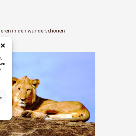
ieren in den wunderschönen
s,
sen
e
r
en