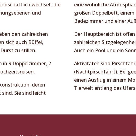
Landschaftlich wechselt die
eine wohnliche Atmosphäre
mmungsebenen und
großen Doppelbett, einem 
Badezimmer und einer Au
eben den zahlreichen
Der Hauptbereich ist offen
en sich auch Büffel,
zahlreichen Sitzgelegenh
Durst zu stillen.
Auch ein Pool und ein Son
h in 9 Doppelzimmer, 2
Aktivitäten sind Pirschfa
ochzeitsreisen.
(Nachtpirschfahrt). Bei g
einen Ausflug in einem M
konstruktion, deren
Tierwelt entlang des Ufers
ind. Sie sind leicht