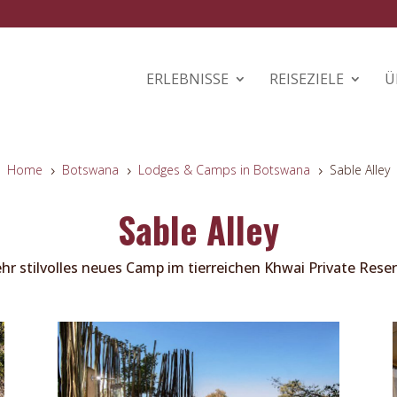
ERLEBNISSE
REISEZIELE
Ü
Home
Botswana
Lodges & Camps in Botswana
Sable Alley
5
5
5
Sable Alley
hr stilvolles neues Camp im tierreichen Khwai Private Rese