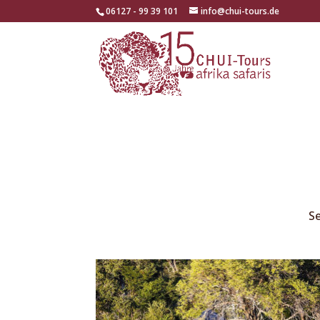
06127 - 99 39 101
info@chui-tours.de
Se