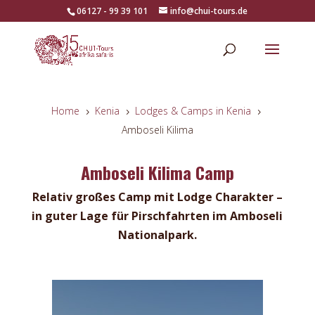
06127 - 99 39 101
info@chui-tours.de
Home
Kenia
Lodges & Camps in Kenia
5
5
5
Amboseli Kilima
Amboseli Kilima Camp
Relativ großes Camp mit Lodge Charakter –
in guter Lage für Pirschfahrten im Amboseli
Nationalpark.