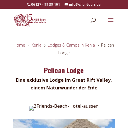
06127 - 99 39 101
info@chui-tours.de
Home
Kenia
Lodges & Camps in Kenia
Pelican
5
5
5
Lodge
Pelican Lodge
Eine exklusive Lodge im Great Rift Valley,
einem Naturwunder der Erde