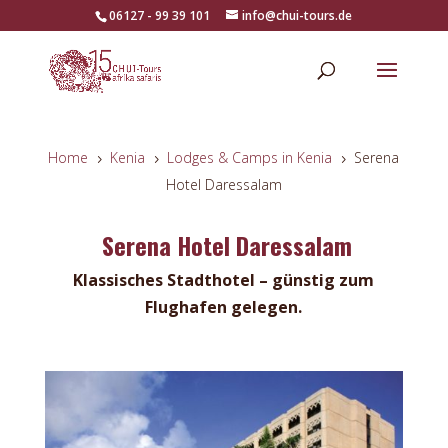
06127 - 99 39 101
info@chui-tours.de
Home
Kenia
Lodges & Camps in Kenia
Serena
5
5
5
Hotel Daressalam
Serena Hotel Daressalam
Klassisches Stadthotel – günstig zum
Flughafen gelegen.