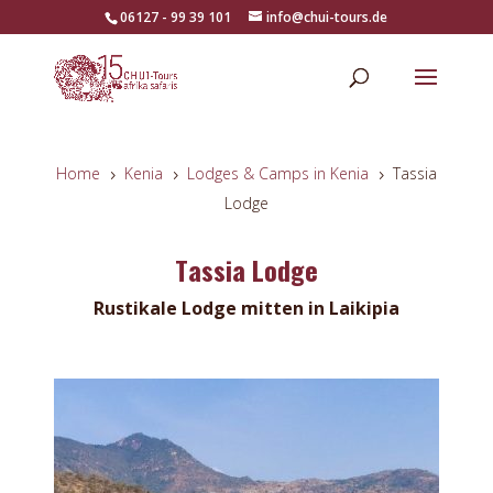
06127 - 99 39 101
info@chui-tours.de
Home
Kenia
Lodges & Camps in Kenia
Tassia
5
5
5
Lodge
Tassia Lodge
Rustikale Lodge mitten in Laikipia