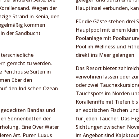
Korallensand. Wegen der
Hauptinsel verbunden, kan
nzige Strand in Kenia, den
Für die Gäste stehen drei
 Regelmäßig kommen
Hauptpool mit einem kleine
 in der Sandbucht
Poolanlage mit Poolbar un
Pool im Wellness und Fitne
nterschiedliche
direkt ins Meer gelangen.
rn gerecht zu werden.
Das Resort bietet zahlreic
 Penthouse Suiten in
verwöhnen lassen oder zu
rmen über den
oder zwei Tauchexkursion
auf den Indischen Ozean
Tauchspots im Norden und 
Korallenriffe mit Tiefen bi
rohgedeckten Bandas und
an exotischen Fischen und
 den Sonnenbetten der
für jeden Taucher. Das Hi
rholung. Eine Over Water
Sichtungen zwischen Novem
deren Art. Puren Luxus
im Angebot sind Kajaktour