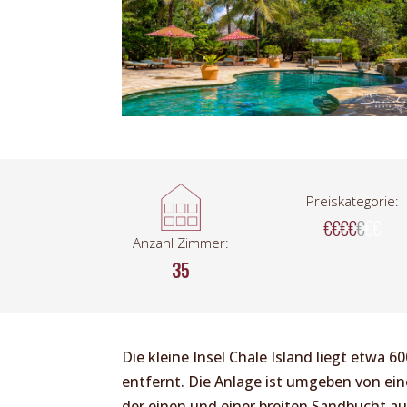
Preiskategorie:
€€€€
€
€€
Anzahl Zimmer:
35
Die kleine Insel Chale Island liegt etwa 
entfernt. Die Anlage ist umgeben von ei
der einen und einer breiten Sandbucht au