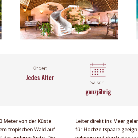
Kinder:
Jedes Alter
Saison:
ganzjährig
600 Meter von der Küste
Leiter direkt ins Meer gel
nem tropischen Wald auf
für Hochzeitspaare geeigne
f der anderen Seite. Die
gelegen und durch eine ro