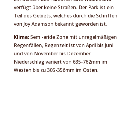
verfügt über keine Straßen. Der Park ist ein
Teil des Gebiets, welches durch die Schriften
von Joy Adamson bekannt geworden ist.
Klima:
Semi-aride Zone mit unregelmäßigen
Regenfällen, Regenzeit ist von April bis Juni
und von November bis Dezember.
Niederschlag variiert von 635-762mm im
Westen bis zu 305-356mm im Osten.
Besondere Sehenswürdigkeiten:
Die
ehemalige Heimat von Joy und George
Adamson und der Löwin Elsa, der Blick auf den
Mount Kenia, Flüsse und deren Lebensräume,
der Tana Fluss und die Adamson Wasserfälle.
Tiere:
Grevy Zebras, Elefanten, Elenantilopen,