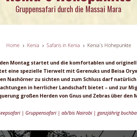
Gruppensafari durch die Massai Mara
Gruppensafari durch die Massai Mara
Home
Kenia
Safaris in Kenia
Kenia´s Höhepunkte
5
5
5
jeden Montag startet und die komfortablen und originel
et eine spezielle Tierwelt mit Gerenuks und Beisa Ory
 Nashörner zu sichten und zum Schluss darf natürlich 
bachtungen in herrlicher Landschaft bietet – und zur Mi
querung großen Herden von Gnus und Zebras über den M
Jeepsafari | Gruppensafari | ab/bis Nairobi | ganzjährig buchba