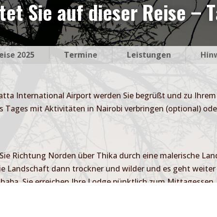
tet Sie auf dieser Reise – T
eise 2025
Termine
Leistungen
Hin
tta International Airport werden Sie begrüßt und zu Ihrem
 Tages mit Aktivitäten in Nairobi verbringen (optional) od
t
Sie Richtung Norden über Thika durch eine malerische Lan
e Landschaft dann trockner und wilder und es geht weiter no
Shaba. Sie erreichen Ihre Lodge pünktlich zum Mittagessen.
enuntergang.
e