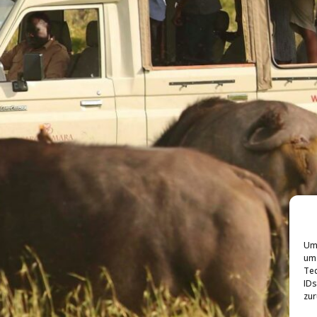
Um 
um 
Tec
IDs
zur