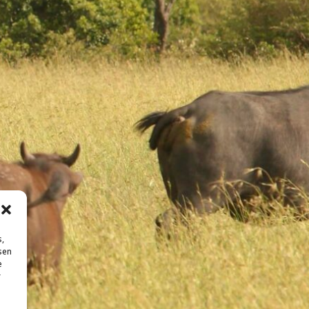
s,
sen
e
r