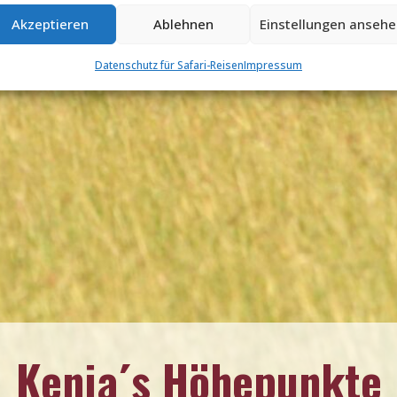
Akzeptieren
Ablehnen
Einstellungen anseh
Datenschutz für Safari-Reisen
Impressum
Kenia´s Höhepunkte
Kenia´s Höhepunkte