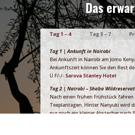
Das erwar
Tag 1 – 4
Tag 5 – 7
Pr
Tag 1 | Ankunft in Nairobi
Bei Ankunft in Nairobi am Jomo Kenya
Ankunftszeit können Sie den Rest des
Ü F/-/-
Sarova Stanley Hotel
Tag 2 | Nairobi – Shaba Wildreserva
Nach einen frühen Frühstück fahren 
Teeplantagen. Hinter Nanyuki wird di
nur noch ein kleiner Abstecher nach 
eine erste Pirschfahrt bis zum Sonn
Ü F/M/A:
Sarova Shaba Game Lodg