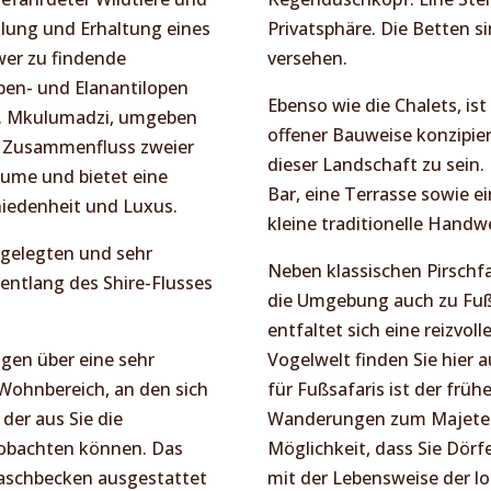
klung und Erhaltung eines
Privatsphäre. Die Betten s
wer zu findende
versehen.
pen- und Elanantilopen
Ebenso wie die Chalets, is
e. Mkulumadzi, umgeben
offener Bauweise konzipier
 am Zusammenfluss zweier
dieser Landschaft zu sein. 
äume und bietet eine
Bar, eine Terrasse sowie e
hiedenheit und Luxus.
kleine traditionelle Handw
ngelegten und sehr
Neben klassischen Pirschfa
entlang des Shire-Flusses
die Umgebung auch zu Fuß 
entfaltet sich eine reizvol
ügen über eine sehr
Vogelwelt finden Sie hier 
Wohnbereich, an den sich
für Fußsafaris ist der frü
der aus Sie die
Wanderungen zum Majete H
obachten können. Das
Möglichkeit, dass Sie Dör
aschbecken ausgestattet
mit der Lebensweise der l