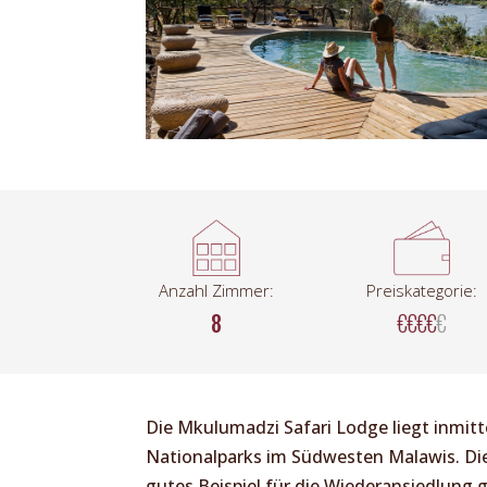
Anzahl Zimmer:
Preiskategorie:
8
€€€€
€
Die Mkulumadzi Safari Lodge liegt inmit
Nationalparks im Südwesten Malawis. Die
gutes Beispiel für die Wiederansiedlung 