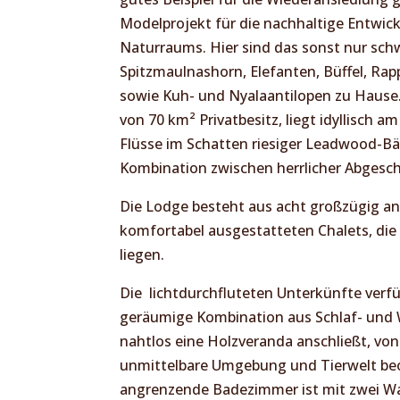
Modelprojekt für die nachhaltige Entwic
Naturraums. Hier sind das sonst nur sch
Spitzmaulnashorn, Elefanten, Büffel, Rap
sowie Kuh- und Nyalaantilopen zu Haus
von 70 km² Privatbesitz, liegt idyllisch
Flüsse im Schatten riesiger Leadwood-B
Kombination zwischen herrlicher Abgesc
Die Lodge besteht aus acht großzügig a
komfortabel ausgestatteten Chalets, die 
liegen.
Die lichtdurchfluteten Unterkünfte verf
geräumige Kombination aus Schlaf- und 
nahtlos eine Holzveranda anschließt, von 
unmittelbare Umgebung und Tierwelt be
angrenzende Badezimmer ist mit zwei W