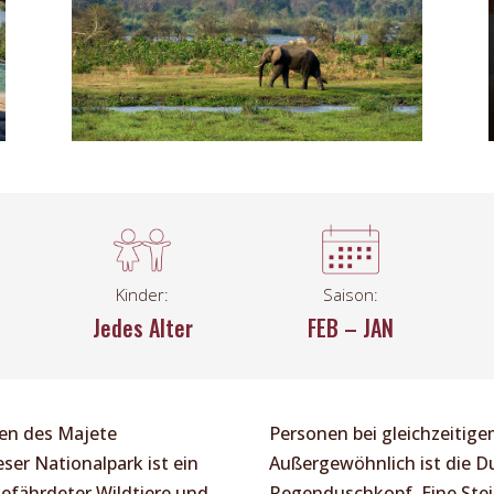
Kinder:
Saison:
Jedes Alter
FEB – JAN
ten des Majete
Personen bei gleichzeitig
ser Nationalpark ist ein
Außergewöhnlich ist die D
gefährdeter Wildtiere und
Regenduschkopf. Eine Ste