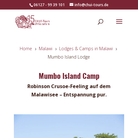
06127 - 99 39 101
info@chui-tours.de
Home
Malawi
Lodges & Camps in Malawi
5
5
5
Mumbo Island Lodge
Mumbo Island Camp
Robinson Crusoe-Feeling auf dem
Malawisee – Entspannung pur.