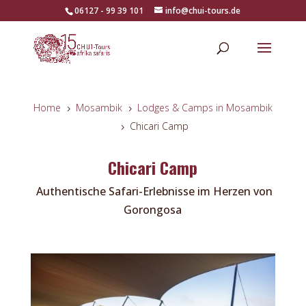
06127 - 99 39 101
info@chui-tours.de
Home
Mosambik
Lodges & Camps in Mosambik
5
5
Chicari Camp
5
Chicari Camp
Authentische Safari-Erlebnisse im Herzen von
Gorongosa