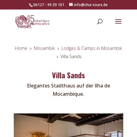
06127 - 99 39 101
info@chui-tours.de
Home
Mosambik
Lodges & Camps in Mosambik
5
5
Villa Sands
5
Villa Sands
Elegantes Stadthaus auf der Ilha de
Mocambique.