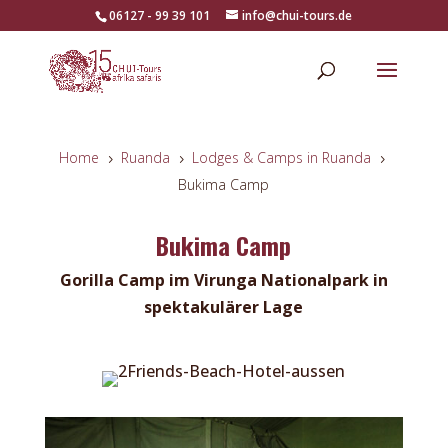
06127 - 99 39 101
info@chui-tours.de
Home
Ruanda
Lodges & Camps in Ruanda
5
5
5
Bukima Camp
Bukima Camp
Gorilla Camp im Virunga Nationalpark in
spektakulärer Lage