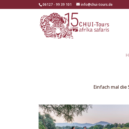
06127 - 99 39 101
info@chui-tours.de
H
Einfach mal die 