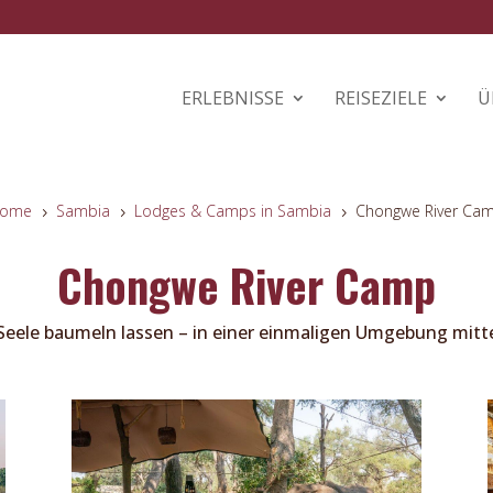
ERLEBNISSE
REISEZIELE
Ü
ome
Sambia
Lodges & Camps in Sambia
Chongwe River Ca
5
5
5
Chongwe River Camp
Seele baumeln lassen – in einer einmaligen Umgebung mitte