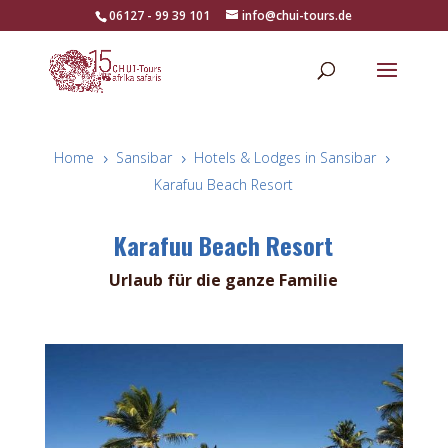
06127 - 99 39 101
info@chui-tours.de
Home
Sansibar
Hotels & Lodges in Sansibar
5
5
5
Karafuu Beach Resort
Karafuu Beach Resort
Urlaub für die ganze Familie