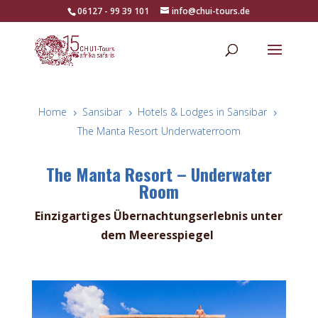
06127 - 99 39 101
info@chui-tours.de
Home
Sansibar
Hotels & Lodges in Sansibar
5
5
5
The Manta Resort Underwaterroom
The Manta Resort – Underwater
Room
Einzigartiges Übernachtungserlebnis unter
dem Meeresspiegel