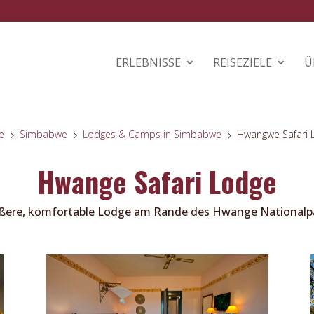
ERLEBNISSE
REISEZIELE
Ü
e
Simbabwe
Lodges & Camps in Simbabwe
Hwangwe Safari 
5
5
5
Hwange Safari Lodge
ßere, komfortable Lodge am Rande des Hwange Nationalp