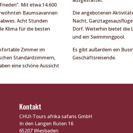
rieden”. Mit etwa 14.600
erwöhnten Baumsavannen
Die angebotenen Aktivität
babwes. Acht Stunden
Nacht, Ganztagesausflüge
le Klima für die besten
Dorf. Weiterhin bietet die
und ein Swimmingpool.
mfortable Zimmer im
Es gibt außerdem ein Busi
zwischen Standardzimmern,
Geschäftsreisende.
aben eine schöne Aussicht
Kontakt
CHUI-Tours afrika safaris GmbH
In den Langen Ruten 16
65207 Wiesbaden