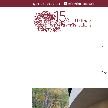
06127 - 99 39 101
info@chui-tours.de
Hom
Grö