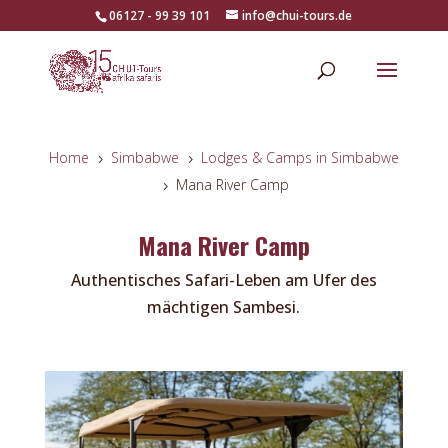
06127 - 99 39 101
info@chui-tours.de
Home
Simbabwe
Lodges & Camps in Simbabwe
5
5
Mana River Camp
5
Mana River Camp
Authentisches Safari-Leben am Ufer des
mächtigen Sambesi.