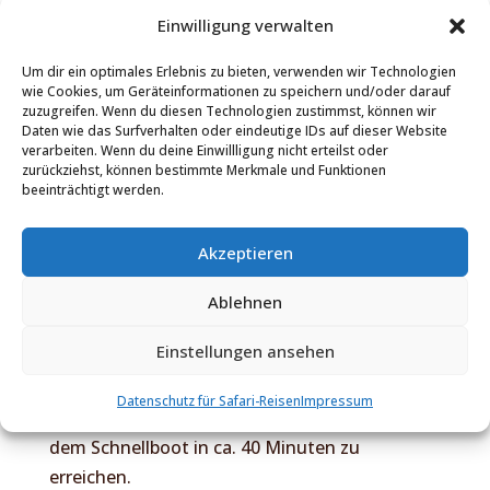
Einwilligung verwalten
Parks.
Um dir ein optimales Erlebnis zu bieten, verwenden wir Technologien
Jedes der 6 Doppelzimmer liegt entlang des
wie Cookies, um Geräteinformationen zu speichern und/oder darauf
Seeufers. Die Zimmer sind auf erhöhten
zuzugreifen. Wenn du diesen Technologien zustimmst, können wir
Daten wie das Surfverhalten oder eindeutige IDs auf dieser Website
Holzplattformen errichtet, mit Reetdächern,
verarbeiten. Wenn du deine Einwillligung nicht erteilst oder
halbhohen Schilfwänden und darüber
zurückziehst, können bestimmte Merkmale und Funktionen
beeinträchtigt werden.
Moskitonetze, die für eine natürliche
Belüftung sorgen. Die Räume verfügen über
zwei Einzelbetten, Kleiderschrank, Sitzecke und
Akzeptieren
eine kleine Kommode. Das private Badezimmer
Ablehnen
liegt etwas unterhalb mit open-air Dusche/WC.
Das Camp verfügt nicht über 24 Std.
Einstellungen ansehen
Elektrizität.
Datenschutz für Safari-Reisen
Impressum
Das Camp ist von der Rokari Landebahn mit
dem Schnellboot in ca. 40 Minuten zu
erreichen.