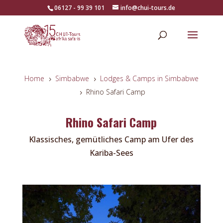
06127 - 99 39 101
info@chui-tours.de
Home
Simbabwe
Lodges & Camps in Simbabwe
5
5
Rhino Safari Camp
5
Rhino Safari Camp
Klassisches, gemütliches Camp am Ufer des
Kariba-Sees