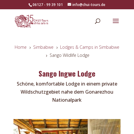
06127 - 99 39 101
info@chui-tours.de
Home
Simbabwe
Lodges & Camps in Simbabwe
5
5
Sango Wildlife Lodge
5
Sango Ingwe Lodge
Schöne, komfortable Lodge in einem private
Wildschutzgebiet nahe dem Gonarezhou
Nationalpark