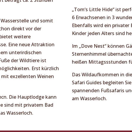
„Tom‘s Little Hide“ ist per
6 Erwachsenen in 3 wunder
n Wasserstelle und somit
Ebenfalls wird ein private
hon direkt vor der
Kinder jeden Alters sind h
bietet weitere
se. Eine neue Attraktion
Im „Dove Nest“ können Gäs
inem unterirdischen
Sternenhimmel übernachte
uße der Wildtiere ist
heißen Mittagssstunden f
öglichkeiten. Erst kürzlich
Das Wildaufkommen in dies
 mit exzellenten Weinen
Safari Guides begleiten Si
spannenden Fußsafaris un
ecn. Die Hauptlodge kann
am Wasserloch.
te sind mit privatem Bad
das Wasserloch.