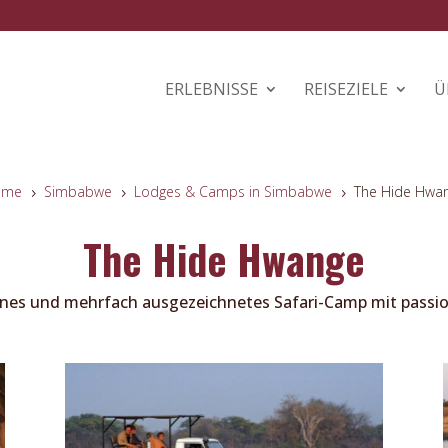
ERLEBNISSE
REISEZIELE
Ü
ome
Simbabwe
Lodges & Camps in Simbabwe
The Hide Hwa
5
5
5
The Hide Hwange
es und mehrfach ausgezeichnetes Safari-Camp mit passion