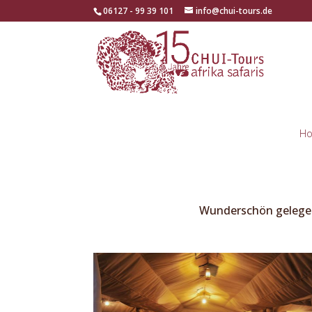
06127 - 99 39 101
info@chui-tours.de
H
Wunderschön gelegen