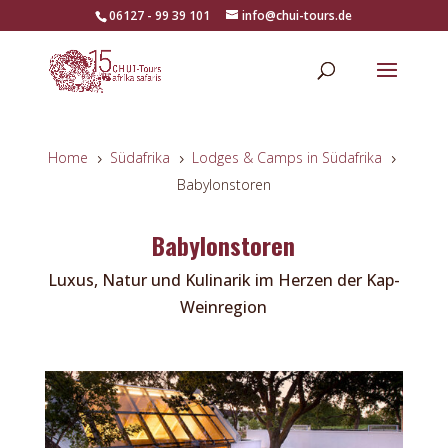
06127 - 99 39 101
info@chui-tours.de
Home
Südafrika
Lodges & Camps in Südafrika
5
5
5
Babylonstoren
Babylonstoren
Luxus, Natur und Kulinarik im Herzen der Kap-
Weinregion