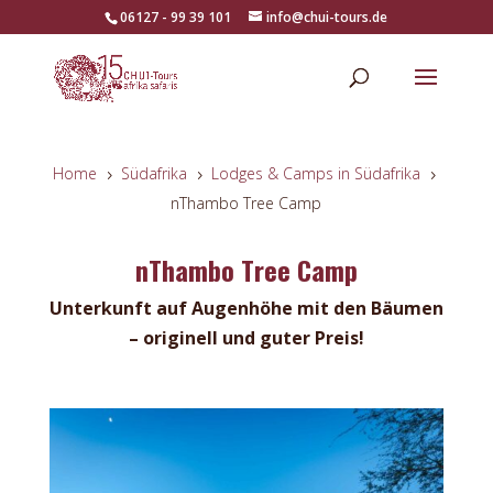
06127 - 99 39 101
info@chui-tours.de
Home
Südafrika
Lodges & Camps in Südafrika
5
5
5
nThambo Tree Camp
nThambo Tree Camp
Unterkunft auf Augenhöhe mit den Bäumen
– originell und guter Preis!