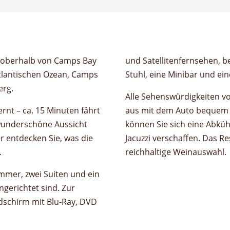
el oberhalb von Camps Bay
und Satellitenfernsehen, b
tlantischen Ozean, Camps
Stuhl, eine Minibar und ei
erg.
Alle Sehenswürdigkeiten v
rnt – ca. 15 Minuten fährt
aus mit dem Auto bequem z
 wunderschöne Aussicht
können Sie sich eine Abküh
r entdecken Sie, was die
Jacuzzi verschaffen. Das Re
.
reichhaltige Weinauswahl.
immer, zwei Suiten und ein
ngerichtet sind. Zur
ldschirm mit Blu-Ray, DVD