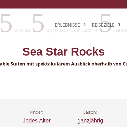
5
5
5
ERLEBNISSE
REISEZIELE
Südafrika
Lodges & Camps in Südafrika
Sea Sta
Sea Star Rocks
ble Suiten mit spektakulärem Ausblick oberhalb von 
Kinder:
Saison:
Jedes Alter
ganzjährig