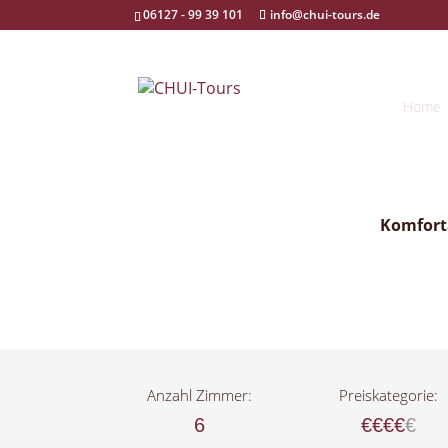
06127 - 99 39 101
info@chui-tours.de
Home
Komforta
Anzahl Zimmer:
Preiskategorie:
6
€€€€
€