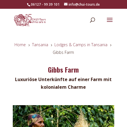
06127 - 99 39 101
info@chui-tours.de
Home
Tansania
Lodges & Camps in Tansania
5
5
5
Gibbs Farm
Gibbs Farm
Luxuriöse Unterkünfte auf einer Farm mit
kolonialem Charme