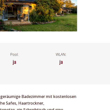
Pool:
WLAN:
ja
ja
r geräumige Badezimmer mit kostenlosen
che Safes, Haartrockner,
onetze, ein Schreibtisch und eine