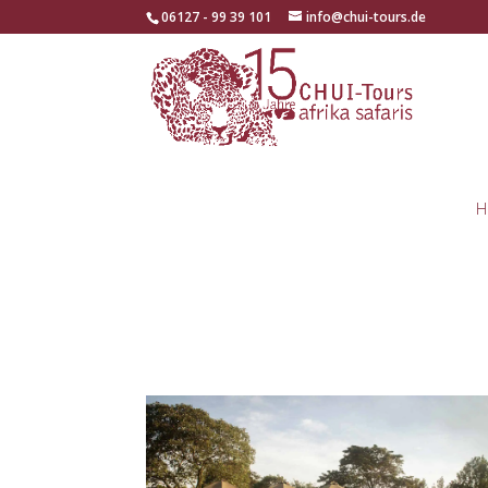
06127 - 99 39 101
info@chui-tours.de
H