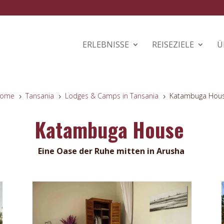
ERLEBNISSE
REISEZIELE
Ü
ome
Tansania
Lodges & Camps in Tansania
Katambuga Hou
5
5
5
Katambuga House
Eine Oase der Ruhe mitten in Arusha