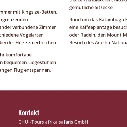
gemütliche Sitzecke.
immer mit Kingsize-Betten.
 angrenzenden
Rund um das Katambuga Ho
inander verbundene Zimmer
eine Kaffeeplantage besu
schiedene Vogelarten
oder Radeln, den Mount Me
ei der Hitze zu erfrischen.
Besuch des Arusha Nationa
hr komfortabel
 in bequemen Liegestühlen
langen Flug entspannen.
Kontakt
CHUI-Tours afrika safaris GmbH