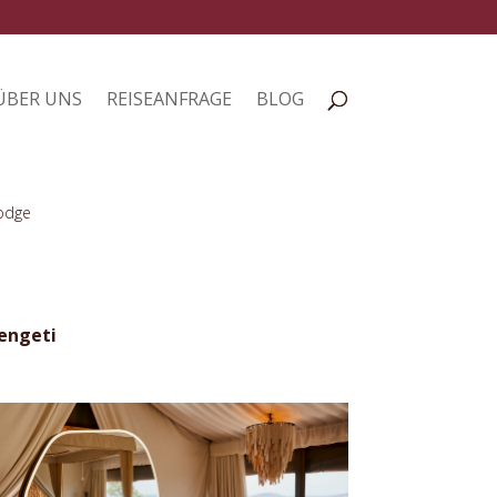
ÜBER UNS
REISEANFRAGE
BLOG
odge
rengeti