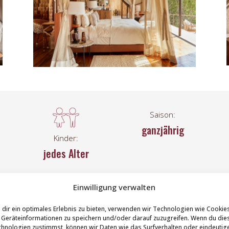
Saison:
ganzjährig
Kinder:
jedes Alter
Einwilligung verwalten
lichen Serengeti erhebt
sowie elegante Lounge-Ber
dir ein optimales Erlebnis zu bieten, verwenden wir Technologien wie Cookie
Art Lodge
– ein Ort, an
Weite und vollkommener Ruh
Geräteinformationen zu speichern und/oder darauf zuzugreifen. Wenn du die
hnologien zustimmst, können wir Daten wie das Surfverhalten oder eindeutig