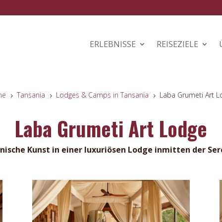
ERLEBNISSE
REISEZIELE
me
Tansania
Lodges & Camps in Tansania
Laba Grumeti Art L
5
5
5
Laba Grumeti Art Lodge
nische Kunst in einer luxuriösen Lodge inmitten der Se