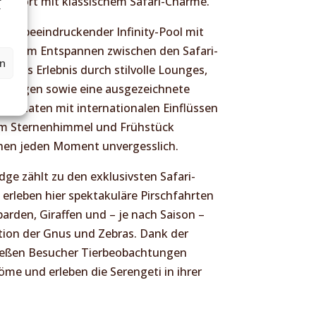
omfort mit klassischem Safari-Charme.
r
ein beeindruckender Infinity-Pool mit
ene zum Entspannen zwischen den Safari-
en
d das Erlebnis durch stilvolle Lounges,
dlungen sowie eine ausgezeichnete
le Zutaten mit internationalen Einflüssen
dem Sternenhimmel und Frühstück
hen jeden Moment unvergesslich.
ge zählt zu den exklusivsten Safari-
erleben hier spektakuläre Pirschfahrten
arden, Giraffen und – je nach Saison –
ion der Gnus und Zebras. Dank der
ießen Besucher Tierbeobachtungen
me und erleben die Serengeti in ihrer