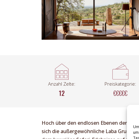
Anzahl Zelte:
Preiskategorie:
12
€€€€€
Hoch über den endlosen Ebenen der west
Um 
sich die außergewöhnliche
Laba Grumeti 
um 
Tec