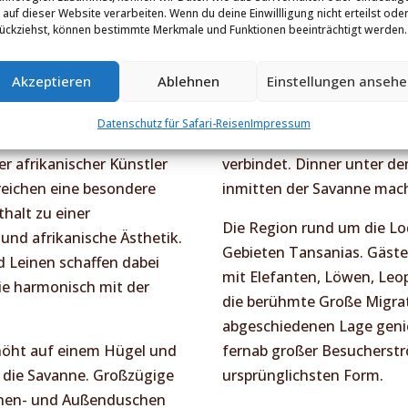
genössische afrikanische
und verbindet modernen K
 auf dieser Website verarbeiten. Wenn du deine Einwillligung nicht erteilst ode
rte Wildnis des Grumeti-
ückziehst, können bestimmte Merkmale und Funktionen beeinträchtigt werden.
Im Zentrum der Lodge lädt 
ge stilvolle Eleganz,
Blick über die Grumeti-Eb
ende Atmosphäre der
Akzeptieren
Ablehnen
Einstellungen anseh
Abenteuern ein. Ergänzt wir
erlebnis.
ein Spa mit Wellnessbehan
Datenschutz für Safari-Reisen
Impressum
e inmitten der Natur
Küche, die frische, regiona
r afrikanischer Künstler
verbindet. Dinner unter 
reichen eine besondere
inmitten der Savanne mac
halt zu einer
Die Region rund um die Lod
 und afrikanische Ästhetik.
Gebieten Tansanias. Gäste 
d Leinen schaffen dabei
mit Elefanten, Löwen, Leop
ie harmonisch mit der
die berühmte Große Migrat
abgeschiedenen Lage gen
rhöht auf einem Hügel und
fernab großer Besucherströ
 die Savanne. Großzügige
ursprünglichsten Form.
nnen- und Außenduschen