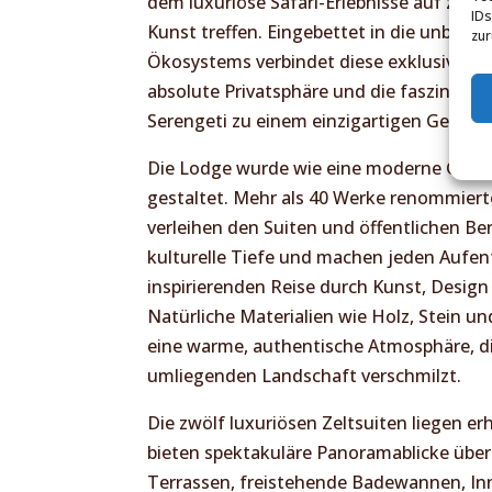
dem luxuriöse Safari-Erlebnisse auf zeit
IDs
Kunst treffen. Eingebettet in die unberüh
zur
Ökosystems verbindet diese exklusive Lod
absolute Privatsphäre und die faszinier
Serengeti zu einem einzigartigen Gesamt
Die Lodge wurde wie eine moderne Galeri
gestaltet. Mehr als 40 Werke renommierte
verleihen den Suiten und öffentlichen Be
kulturelle Tiefe und machen jeden Aufent
inspirierenden Reise durch Kunst, Design
Natürliche Materialien wie Holz, Stein un
eine warme, authentische Atmosphäre, d
umliegenden Landschaft verschmilzt.
Die zwölf luxuriösen Zeltsuiten liegen e
bieten spektakuläre Panoramablicke über
Terrassen, freistehende Badewannen, I