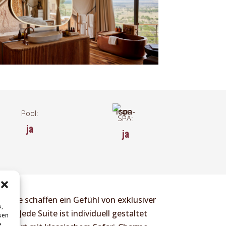
Pool:
SPA:
ja
ja
eiche schaffen ein Gefühl von exklusiver
s,
e. Jede Suite ist individuell gestaltet
sen
e