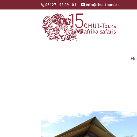
06127 - 99 39 101
info@chui-tours.de
Ho