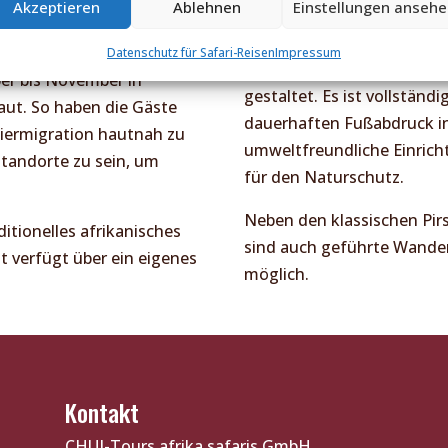
Akzeptieren
Ablehnen
Einstellungen anseh
s März in Ndutu im Süden
ereignisreichen Tag.
ter nach Grumeti im
Datenschutz für Safari-Reisen
Impressum
Das Camp wurde unter Berü
er bis November in
gestaltet. Es ist vollständ
aut. So haben die Gäste
dauerhaften Fußabdruck in
Tiermigration hautnah zu
umweltfreundliche Einric
tandorte zu sein, um
für den Naturschutz.
Neben den klassischen Pi
itionelles afrikanisches
sind auch geführte Wande
 verfügt über ein eigenes
möglich.
Kontakt
CHUI-Tours afrika safaris GmbH