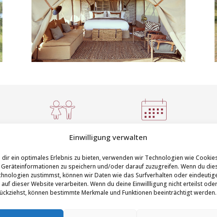
Kinder:
Saison:
Einwilligung verwalten
ab 6 Jahren
ganzjährig
dir ein optimales Erlebnis zu bieten, verwenden wir Technologien wie Cookie
Geräteinformationen zu speichern und/oder darauf zuzugreifen. Wenn du die
hnologien zustimmst, können wir Daten wie das Surfverhalten oder eindeutig
 auf dieser Website verarbeiten. Wenn du deine Einwillligung nicht erteilst ode
uriöses Zeltcamp, das
Bad mit fließendem Wasser
ückziehst, können bestimmte Merkmale und Funktionen beeinträchtigt werden.
ach wechselt. Es folgt den
umweltfreundlichen Toilet
f ihrer Wanderung durch
eingerichtet und bietet e