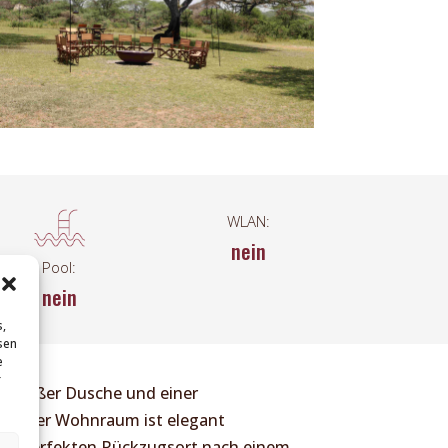
WLAN:
nein
Pool:
nein
s,
sen
e
r
, heißer Dusche und einer
te. Der Wohnraum ist elegant
inen perfekten Rückzugsort nach einem