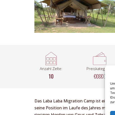
Anzahl Zelte:
Preiskategorie:
10
€€€€
€
Um 
um 
Tec
IDs
Das Laba Laba Migration Camp ist ein lux
zur
seine Position im Laufe des Jahres mehrf
riesigen Herden von Gnus und Zebras au