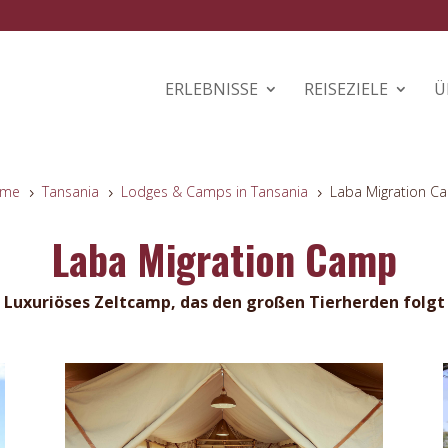
ERLEBNISSE
REISEZIELE
Ü
me
Tansania
Lodges & Camps in Tansania
Laba Migration C
5
5
5
Laba Migration Camp
Luxuriöses Zeltcamp, das den großen Tierherden folgt