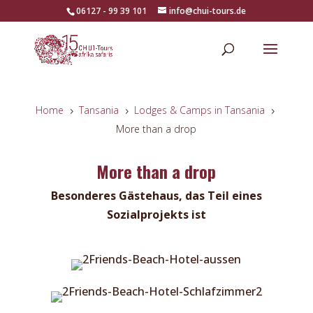
06127 - 99 39 101
info@chui-tours.de
Home
Tansania
Lodges & Camps in Tansania
5
5
5
More than a drop
More than a drop
Besonderes Gästehaus, das Teil eines
Sozialprojekts ist