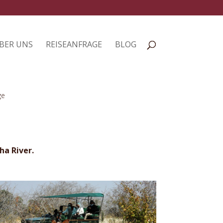
BER UNS
REISEANFRAGE
BLOG
ge
ha River.