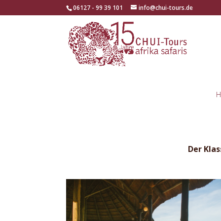
06127 - 99 39 101
info@chui-tours.de
H
Der Klas