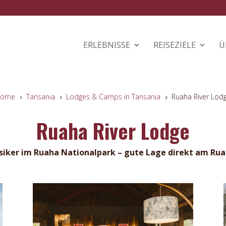
ERLEBNISSE
REISEZIELE
Ü
ome
Tansania
Lodges & Camps in Tansania
Ruaha River Lod
5
5
5
Ruaha River Lodge
siker im Ruaha Nationalpark – gute Lage direkt am Rua