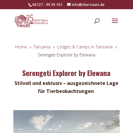
06127 - 99 39 101
info@chui-tours.de
Home
Tansania
Lodges & Camps in Tansania
5
5
5
Serengeti Explorer by Elewana
Serengeti Explorer by Elewana
Stilvoll und exklusiv – ausgezeichnete Lage
für Tierbeobachtungen