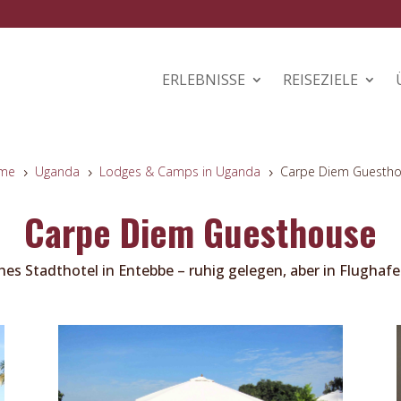
ERLEBNISSE
REISEZIELE
me
Uganda
Lodges & Camps in Uganda
Carpe Diem Guesth
5
5
5
Carpe Diem Guesthouse
hes Stadthotel in Entebbe – ruhig gelegen, aber in Flughaf