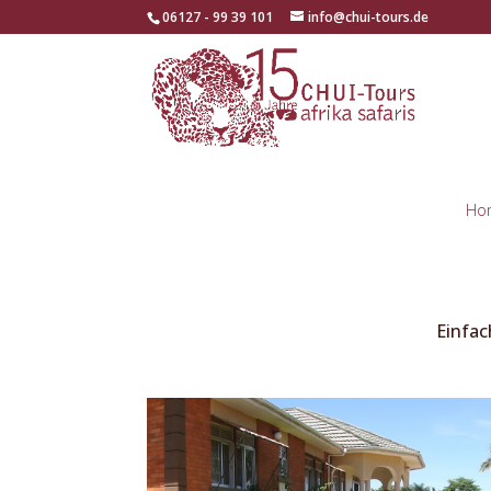
06127 - 99 39 101
info@chui-tours.de
Ho
Einfac