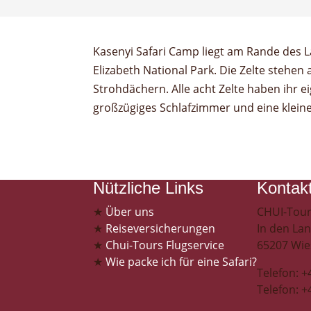
Kasenyi Safari Camp liegt am Rande des
ziehen tags aber auch in der Nacht dur
Elizabeth National Park. Die Zelte stehen
Strohdächern. Alle acht Zelte haben ihr 
großzügiges Schlafzimmer und eine kleine
Nützliche Links
Kontak
★
Über uns
CHUI-Tour
★
Reiseversicherungen
In den La
★
Chui-Tours Flugservice
65207 Wi
★
Wie packe ich für eine Safari?
Telefon: 
Telefon: 