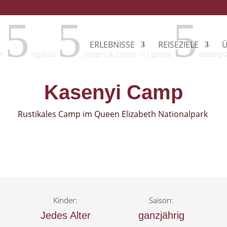
5
5
5
ERLEBNISSE
REISEZIELE
Ü
e
Uganda
Lodges & Camps in Uganda
Kasenyi
Kasenyi Camp
Rustikales Camp im Queen Elizabeth Nationalpark
Kinder:
Saison:
Jedes Alter
ganzjährig