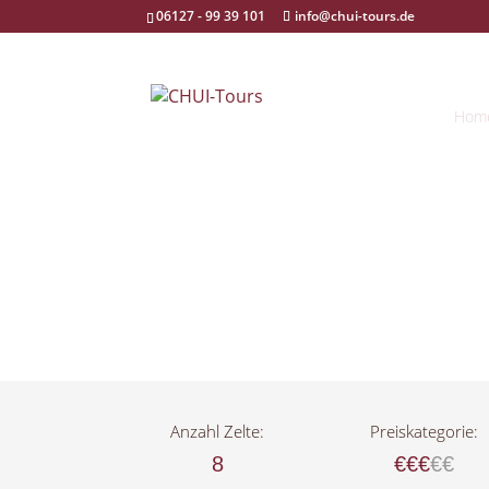
06127 - 99 39 101
info@chui-tours.de
Hom
Anzahl Zelte:
Preiskategorie:
8
€€€
€€