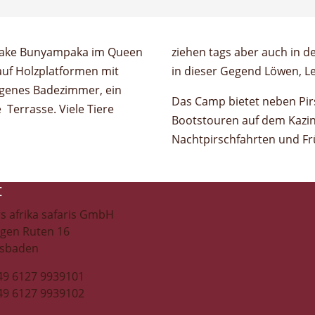
 Lake Bunyampaka im Queen
ch das Camp. Häufig werden
 auf Holzplatformen mit
in dieser Gegend Löwen, L
eigenes Badezimmer, ein
Das Camp bietet neben Pi
 Terrasse. Viele Tiere
Bootstouren auf dem Kazin
Nachtpirschfahrten und Fr
t
s afrika safaris GmbH
ngen Ruten 16
esbaden
+49 6127 9939101
+49 6127 9939102