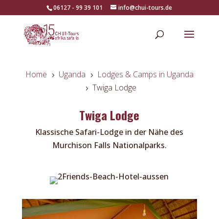
06127 - 99 39 101
info@chui-tours.de
Home
Uganda
Lodges & Camps in Uganda
5
5
Twiga Lodge
5
Twiga Lodge
Klassische Safari-Lodge in der Nähe des
Murchison Falls Nationalparks.